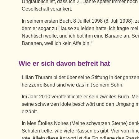
Unglaublich ist, dass ich 21 Jahre später immer noch
Gesellschaft verankert.
In seinem ersten Buch, 8 Juillet 1998 (8. Juli 1998), 
dem er sogar zu Hause zu leiden hatte: Ich fragte m
Nachtisch wolle, und ich bot ihm eine Banane an. Sei
Bananen, weil ich kein Affe bin.“
Wie er sich davon befreit hat
Lilian Thuram bildet über seine Stiftung in der ganzen
herzzerreißend sind wie das mit seinem Sohn.
Im Jahr 2010 veröffentlichte er sein zweites Buch, M
seine schwarzen Idole beschwört und den Umgang mit
erzählt.
In Mes Étoiles Noires (Meine schwarzen Sterne) denkt 
Schulen treffe, wie viele Rassen es gibt: Vier von ih
rote. Allein diese Antwort ist die Grundlage des Rass