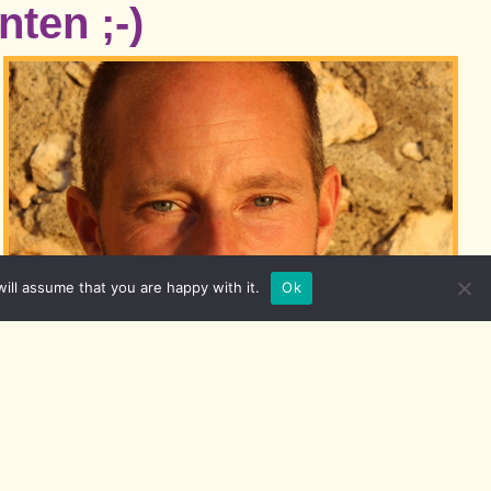
ten ;-)
ill assume that you are happy with it.
Ok