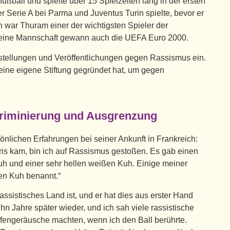
ußball und spielte über 15 Spielzeiten lang in der ersten
er Serie A bei Parma und Juventus Turin spielte, bevor er
h war Thuram einer der wichtigsten Spieler der
seine Mannschaft gewann auch die UEFA Euro 2000.
sstellungen und Veröffentlichungen gegen Rassismus ein.
 seine eigene Stiftung gegründet hat, um gegen
kriminierung und Ausgrenzung
sönlichen Erfahrungen bei seiner Ankunft in Frankreich:
aris kam, bin ich auf Rassismus gestoßen. Es gab einen
uh und einer sehr hellen weißen Kuh. Einige meiner
en Kuh benannt.“
 rassistisches Land ist, und er hat dies aus erster Hand
ehn Jahre später wieder, und ich sah viele rassistische
ffengeräusche machten, wenn ich den Ball berührte.