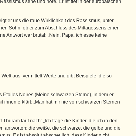
 Rassismus sehe und höre. Er ist tief in der europäischen
zeigt er uns die raue Wirklichkeit des Rassismus, unter
einen Sohn, ob er zum Abschluss des Mittagessens einen
ne Antwort war brutal: „Nein, Papa, ich esse keine
 Welt aus, vermittelt Werte und gibt Beispiele, die so
es Étoiles Noires (Meine schwarzen Sterne), in dem er
 ihnen erklärt: „Man hat mir nie von schwarzen Sternen
Thuram laut nach: „Ich frage die Kinder, die ich in den
nen antworten: die weiße, die schwarze, die gelbe und die
ismus. Es ist absolut abscheulich, dass Kinder nicht