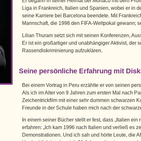
Er begann in seiner Heimat bei Monaco mit dem Profif
Liga in Frankreich, Italien und Spanien, wobei er in d
seine Karriere bei Barcelona beendete. Mit Frankreic
Mannschaft, die 1998 den FIFA-Weltpokal gewann; 
Lilian Thuram setzt sich mit seinen Konferenzen, Au
Er ist ein großartiger und unabhängiger Aktivist, der
Rassendiskriminierung aufzuklären.
Seine persönliche Erfahrung mit Dis
Bei einem Vortrag in Peru erzählte er von seinen per
Als ich im Alter von 9 Jahren zum ersten Mal nach P
Zeichentrickfilm mit einer sehr dummen schwarzen K
Freunde in der Schule haben mich nach der schwarz
In einem seiner Bücher stellt er fest, dass „Italien ein
erfahren: „Ich kam 1996 nach Italien und verließ es z
Demonstrationen. Und ich sah und hörte Leute, die A