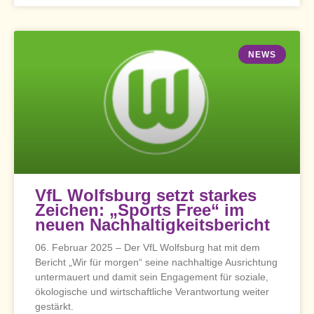
NEWS
VfL Wolfsburg setzt starkes
Zeichen: „Sports Free“ im
neuen Nachhaltigkeitsbericht
06. Februar 2025 – Der VfL Wolfsburg hat mit dem
Bericht „Wir für morgen“ seine nachhaltige Ausrichtung
untermauert und damit sein Engagement für soziale,
ökologische und wirtschaftliche Verantwortung weiter
gestärkt.