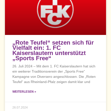
„Rote Teufel“ setzen sich für
Vielfalt ein: 1. FC
Kaiserslautern unterstützt
„Sports Free“
26. Juli 2024 – Mit dem 1. FC Kaiserslautern hat sich
ein weiterer Traditionsverein der „Sports Free“
Kampagne von Diversero angeschlossen. Die „Roten
Teufel“ aus Rheinland-Pfalz zeigen damit klar und
WEITERLESEN »
26.07.2024