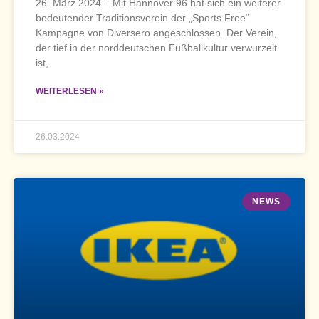
26. März 2024 – Mit Hannover 96 hat sich ein weiterer
bedeutender Traditionsverein der „Sports Free“
Kampagne von Diversero angeschlossen. Der Verein,
der tief in der norddeutschen Fußballkultur verwurzelt
ist,
WEITERLESEN »
26.03.2024
NEWS